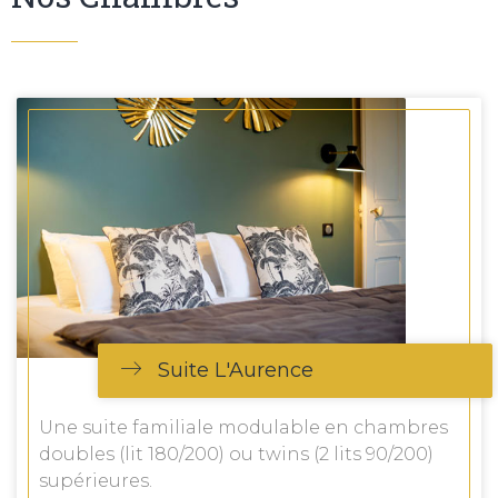
Suite L'Aurence
Une suite familiale modulable en chambres
doubles (lit 180/200) ou twins (2 lits 90/200)
supérieures.